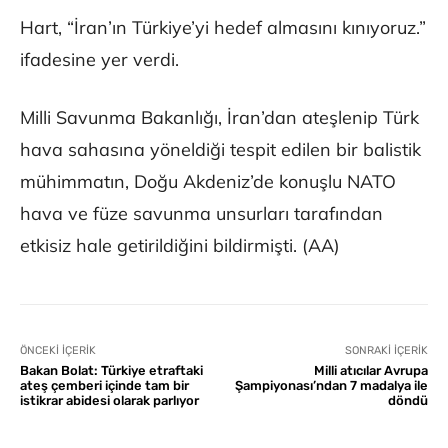
Hart, “İran’ın Türkiye’yi hedef almasını kınıyoruz.”
ifadesine yer verdi.
Milli Savunma Bakanlığı, İran’dan ateşlenip Türk
hava sahasına yöneldiği tespit edilen bir balistik
mühimmatın, Doğu Akdeniz’de konuşlu NATO
hava ve füze savunma unsurları tarafından
etkisiz hale getirildiğini bildirmişti. (AA)
ÖNCEKI İÇERIK
SONRAKI İÇERIK
Bakan Bolat: Türkiye etraftaki
Milli atıcılar Avrupa
ateş çemberi içinde tam bir
Şampiyonası’ndan 7 madalya ile
istikrar abidesi olarak parlıyor
döndü