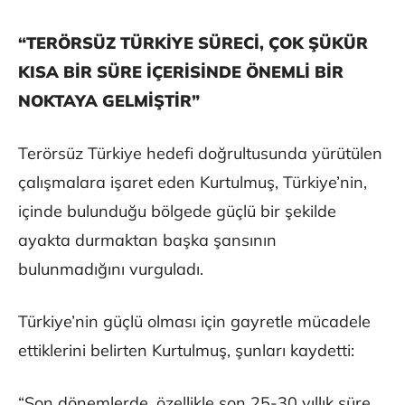
“TERÖRSÜZ TÜRKİYE SÜRECİ, ÇOK ŞÜKÜR
KISA BİR SÜRE İÇERİSİNDE ÖNEMLİ BİR
NOKTAYA GELMİŞTİR”
Terörsüz Türkiye hedefi doğrultusunda yürütülen
çalışmalara işaret eden Kurtulmuş, Türkiye’nin,
içinde bulunduğu bölgede güçlü bir şekilde
ayakta durmaktan başka şansının
bulunmadığını vurguladı.
Türkiye’nin güçlü olması için gayretle mücadele
ettiklerini belirten Kurtulmuş, şunları kaydetti:
“Son dönemlerde, özellikle son 25-30 yıllık süre