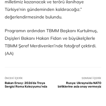
milletimiz kazanacak ve terörü ilanihaye
Türkiye’nin gündeminden kaldıracağız.”
değerlendirmesinde bulundu.
Programın ardından TBMM Başkanı Kurtulmuş,
Dışişleri Bakanı Hakan Fidan ve büyükelçilerle
TBMM Şeref Merdivenleri’nde fotoğraf çektirdi.
(AA)
ÖNCEKI İÇERIK
SONRAKI İÇERIK
Bakan Ersoy: 2026’da Troya
Rusya: Ukrayna’da NATO
Sergisi Roma Kolezyumu’nda
birliklerine asla onay vermeyiz