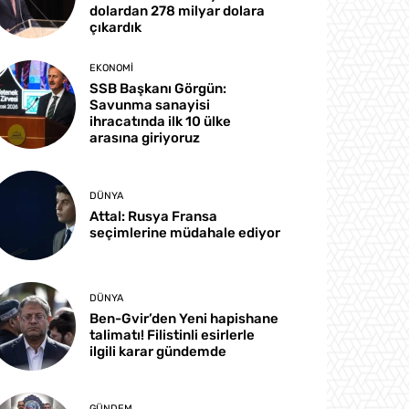
dolardan 278 milyar dolara
çıkardık
EKONOMI
SSB Başkanı Görgün:
Savunma sanayisi
ihracatında ilk 10 ülke
arasına giriyoruz
DÜNYA
Attal: Rusya Fransa
seçimlerine müdahale ediyor
DÜNYA
Ben-Gvir’den Yeni hapishane
talimatı! Filistinli esirlerle
ilgili karar gündemde
GÜNDEM