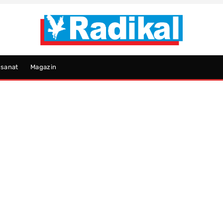
psanat
Magazin