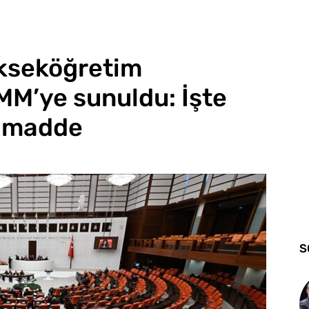
ükseköğretim
MM’ye sunuldu: İşte
ik madde
S