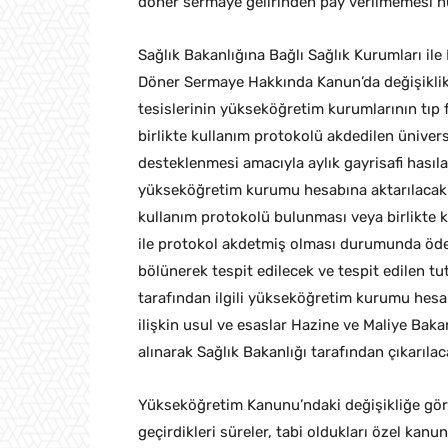
döner sermaye gelirinden pay verilmemesi hü
Sağlık Bakanlığına Bağlı Sağlık Kurumları ile
Döner Sermaye Hakkında Kanun’da değişiklik y
tesislerinin yükseköğretim kurumlarının tıp f
birlikte kullanım protokolü akdedilen ünivers
desteklenmesi amacıyla aylık gayrisafi hasılat
yükseköğretim kurumu hesabına aktarılacak. Bi
kullanım protokolü bulunması veya birlikte ku
ile protokol akdetmiş olması durumunda öden
bölünerek tespit edilecek ve tespit edilen tu
tarafından ilgili yükseköğretim kurumu hesa
ilişkin usul ve esaslar Hazine ve Maliye Ba
alınarak Sağlık Bakanlığı tarafından çıkarıla
Yükseköğretim Kanunu’ndaki değişikliğe gör
geçirdikleri süreler, tabi oldukları özel kan