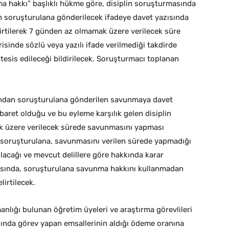
ma hakkı” başlıklı hükme göre, disiplin soruşturmasında
 soruşturulana gönderilecek ifadeye davet yazısında
lirtilerek 7 günden az olmamak üzere verilecek süre
risinde sözlü veya yazılı ifade verilmediği takdirde
esis edileceği bildirilecek. Soruşturmacı toplanan
fından soruşturulana gönderilen savunmaya davet
baret olduğu ve bu eyleme karşılık gelen disiplin
k üzere verilecek sürede savunmasını yapması
ca soruşturulana, savunmasını verilen sürede yapmadığı
acağı ve mevcut delillere göre hakkında karar
zısında, soruşturulana savunma hakkını kullanmadan
lirtilecek.
nlığı bulunan öğretim üyeleri ve araştırma görevlileri
ığında görev yapan emsallerinin aldığı ödeme oranına