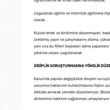
öğrencilerine ek sınav hakkı verilmeyecek.
Uygulamalı eğitim ve intörnlük eğitimine iliş
olacak.
Kişisel emek ve birikimine dayanmayan, başka
üretilmiş yayın ve çalışmalarını atama, yük
yanı sıra bu fiilleri başkaları adına yapanlara
çıkarma cezası uygulanacak.
DİSİPLİN SORUŞTURMASINA YÖNELİK DÜ
Kanun’da yapılan değişiklikle disiplin soruş
savunma haklarının kullanılmasına ilişkin us
dikkate alınarak yeniden düzenleniyor. Böylece
dinlenilme hakkının sağlanması amaçlanıyor.