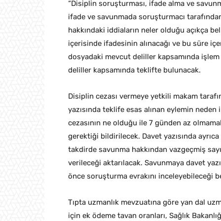
“Disiplin soruşturması, ifade alma ve savun
ifade ve savunmada soruşturmacı tarafından
hakkındaki iddiaların neler olduğu açıkça be
içerisinde ifadesinin alınacağı ve bu süre içe
dosyadaki mevcut deliller kapsamında işlem t
deliller kapsamında teklifte bulunacak.
Disiplin cezası vermeye yetkili makam tara
yazısında teklife esas alınan eylemin neden i
cezasının ne olduğu ile 7 günden az olmama
gerektiği bildirilecek. Davet yazısında ayrı
takdirde savunma hakkından vazgeçmiş sayıl
verileceği aktarılacak. Savunmaya davet ya
önce soruşturma evrakını inceleyebileceği be
Tıpta uzmanlık mevzuatına göre yan dal uzma
için ek ödeme tavan oranları, Sağlık Bakanl