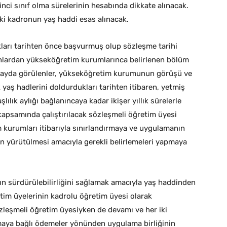
irinci sınıf olma sürelerinin hesabında dikkate alınacak.
ki kadronun yaş haddi esas alınacak.
ları tarihten önce başvurmuş olup sözleşme tarihi
anlardan yükseköğretim kurumlarınca belirlenen bölüm
 fayda görülenler, yükseköğretim kurumunun görüşü ve
yaş hadlerini doldurdukları tarihten itibaren, yetmiş
ılık aylığı bağlanıncaya kadar ikişer yıllık sürelerle
a kapsamında çalıştırılacak sözleşmeli öğretim üyesi
kurumları itibarıyla sınırlandırmaya ve uygulamanın
un yürütülmesi amacıyla gerekli belirlemeleri yapmaya
nın sürdürülebilirliğini sağlamak amacıyla yaş haddinden
tim üyelerinin kadrolu öğretim üyesi olarak
zleşmeli öğretim üyesiyken de devamı ve her iki
ışmaya bağlı ödemeler yönünden uygulama birliğinin