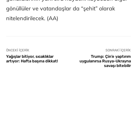
gönüllüler ve vatandaşlar da “şehit” olarak
nitelendirilecek. (AA)
ÖNCEKI İÇERIK
SONRAKI İÇERIK
Yağışlar bitiyor, sıcaklıklar
Trump: Çin’e yaptırım
artıyor: Hafta başına dikkat!
uygulanırsa Rusya-Ukrayna
savaşı bitebilir