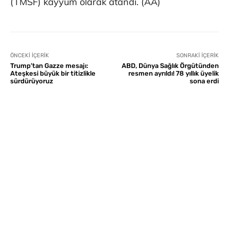
(TMSF) kayyum olarak atandı. (AA)
ÖNCEKI İÇERIK
SONRAKI İÇERIK
Trump’tan Gazze mesajı:
ABD, Dünya Sağlık Örgütünden
Ateşkesi büyük bir titizlikle
resmen ayrıldı! 78 yıllık üyelik
sürdürüyoruz
sona erdi