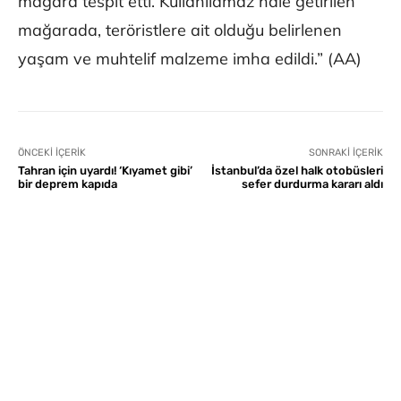
mağara tespit etti. Kullanılamaz hale getirilen
mağarada, teröristlere ait olduğu belirlenen
yaşam ve muhtelif malzeme imha edildi.” (AA)
ÖNCEKI İÇERIK
SONRAKI İÇERIK
Tahran için uyardı! ‘Kıyamet gibi’
İstanbul’da özel halk otobüsleri
bir deprem kapıda
sefer durdurma kararı aldı