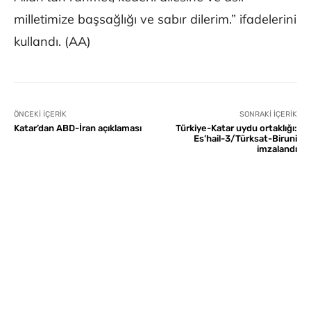
milletimize başsağlığı ve sabır dilerim.” ifadelerini
kullandı. (AA)
ÖNCEKI İÇERIK
SONRAKI İÇERIK
Katar’dan ABD-İran açıklaması
Türkiye-Katar uydu ortaklığı:
Es’hail-3/Türksat-Biruni
imzalandı