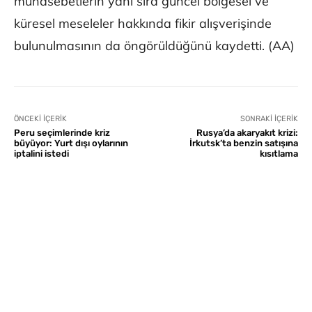
münasebetlerin yanı sıra güncel bölgesel ve
küresel meseleler hakkında fikir alışverişinde
bulunulmasının da öngörüldüğünü kaydetti. (AA)
ÖNCEKI İÇERIK
SONRAKI İÇERIK
Peru seçimlerinde kriz
Rusya’da akaryakıt krizi:
büyüyor: Yurt dışı oylarının
İrkutsk’ta benzin satışına
iptalini istedi
kısıtlama