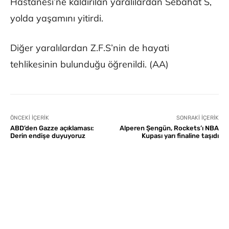
Hastanesi’ne kaldırılan yaralılardan Sebahat S,
yolda yaşamını yitirdi.
Diğer yaralılardan Z.F.S’nin de hayati
tehlikesinin bulunduğu öğrenildi. (AA)
ÖNCEKI İÇERIK
SONRAKI İÇERIK
ABD’den Gazze açıklaması:
Alperen Şengün, Rockets’ı NBA
Derin endişe duyuyoruz
Kupası yarı finaline taşıdı