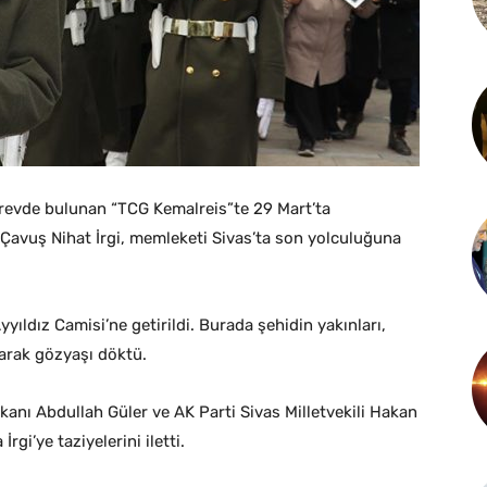
revde bulunan “TCG Kemalreis”te 29 Mart’ta
 Çavuş Nihat İrgi, memleketi Sivas’ta son yolculuğuna
yıldız Camisi’ne getirildi. Burada şehidin yakınları,
narak gözyaşı döktü.
anı Abdullah Güler ve AK Parti Sivas Milletvekili Hakan
gi’ye taziyelerini iletti.