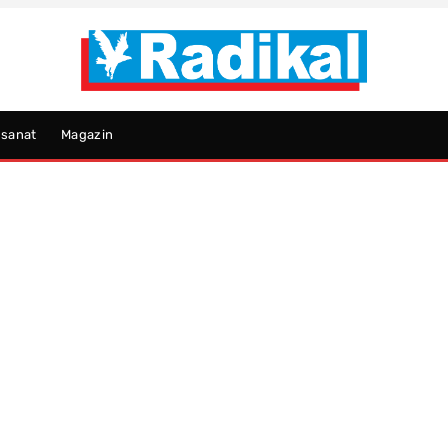
psanat
Magazin