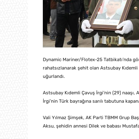
Dynamic Mariner/Flotex-25 Tatbikatı’nda gö
rahatsızlanarak şehit olan Astsubay Kıdemli
uğurlandı.
Astsubay Kıdemli Çavuş İrgi’nin (29) naaşı, Ay
İrgi’nin Türk bayrağına sarılı tabutuna kapa
Vali Yılmaz Şimşek, AK Parti TBMM Grup Başk
Aksu, şehidin annesi Dilek ve babası Mustafa İr