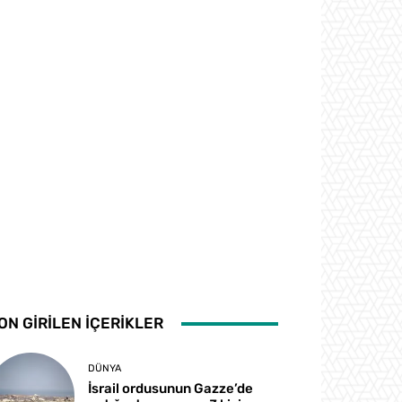
ON GİRİLEN İÇERİKLER
DÜNYA
İsrail ordusunun Gazze’de