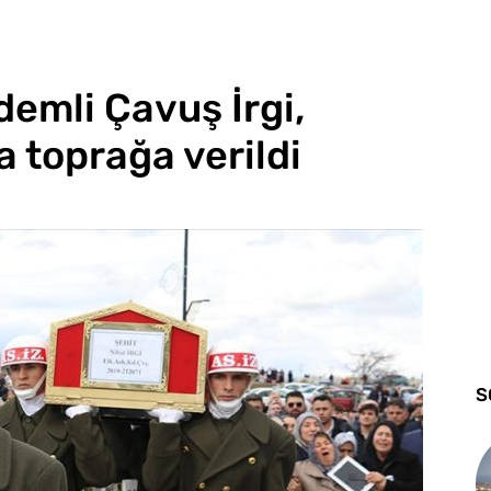
demli Çavuş İrgi,
 toprağa verildi
S