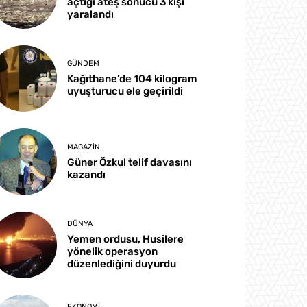
açtığı ateş sonucu 3 kişi
yaralandı
GÜNDEM
Kağıthane’de 104 kilogram
uyuşturucu ele geçirildi
MAGAZIN
Güner Özkul telif davasını
kazandı
DÜNYA
Yemen ordusu, Husilere
yönelik operasyon
düzenlediğini duyurdu
EKONOMI