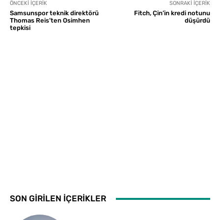
ÖNCEKI İÇERIK
SONRAKI İÇERIK
Samsunspor teknik direktörü
Fitch, Çin’in kredi notunu
Thomas Reis’ten Osimhen
düşürdü
tepkisi
SON GİRİLEN İÇERİKLER