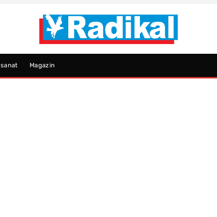
psanat
Magazin