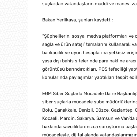
suçlardan vatandaşların maddi ve manevi zar
Bakan Yerlikaya, şunları kaydetti:
“Şüphelilerin, sosyal medya platformları ve 
sağla ve ürün satışı’ temalarını kullanarak v
bankacılık ve oyun hesaplarına yetkisiz erişi
yasa dışı bahis sitelerinde para nakline aracı
görüntüsü barındırdıkları, POS tefeciliği yapt
konularında paylaşımlar yaptıkları tespit edil
EGM Siber Suçlarla Mücadele Daire Başkanlı
siber suçlarla mücadele şube müdürlüklerin
Bolu, Çanakkale, Denizli, Düzce, Gaziantep, G
Kocaeli, Mardin, Sakarya, Samsun ve Van’da
hakkında savcılıklarımızca soruşturma başlat
mücadeleyle, dijital alanda vatandaşlarımız