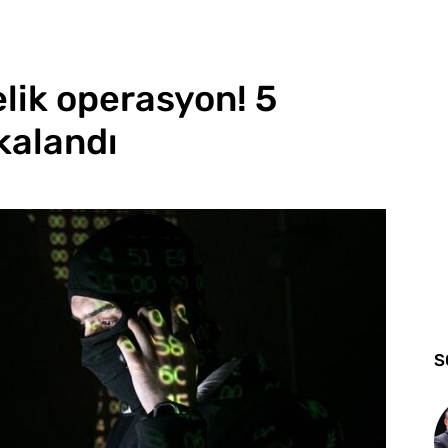
elik operasyon! 5
kalandı
S