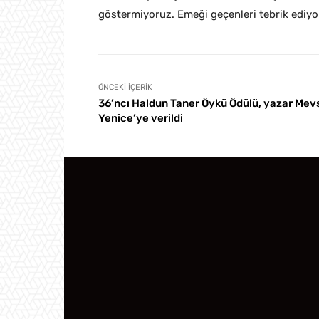
göstermiyoruz. Emeği geçenleri tebrik ediyo
ÖNCEKI İÇERIK
36’ncı Haldun Taner Öykü Ödülü, yazar Mev
Yenice’ye verildi