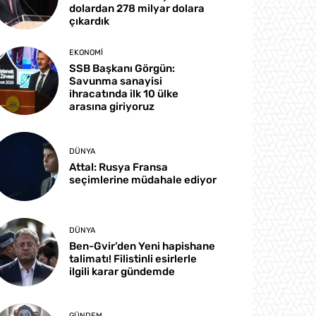
dolardan 278 milyar dolara
çıkardık
EKONOMI
SSB Başkanı Görgün:
Savunma sanayisi
ihracatında ilk 10 ülke
arasına giriyoruz
DÜNYA
Attal: Rusya Fransa
seçimlerine müdahale ediyor
DÜNYA
Ben-Gvir’den Yeni hapishane
talimatı! Filistinli esirlerle
ilgili karar gündemde
GÜNDEM