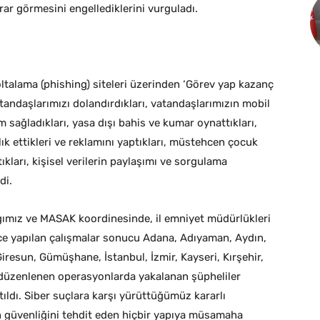
ar görmesini engellediklerini vurguladı.
oltalama (phishing) siteleri üzerinden ‘Görev yap kazanç
atandaşlarımızı dolandırdıkları, vatandaşlarımızın mobil
m sağladıkları, yasa dışı bahis ve kumar oynattıkları,
lık ettikleri ve reklamını yaptıkları, müstehcen çocuk
ıkları, kişisel verilerin paylaşımı ve sorgulama
di.
ğımız ve MASAK koordinesinde, il emniyet müdürlükleri
ce yapılan çalışmalar sonucu Adana, Adıyaman, Aydın,
iresun, Gümüşhane, İstanbul, İzmir, Kayseri, Kırşehir,
 düzenlenen operasyonlarda yakalanan şüpheliler
ıldı. Siber suçlara karşı yürüttüğümüz kararlı
ın güvenliğini tehdit eden hiçbir yapıya müsamaha