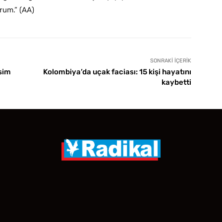
rum.” (AA)
SONRAKI İÇERIK
sim
Kolombiya’da uçak faciası: 15 kişi hayatını
kaybetti