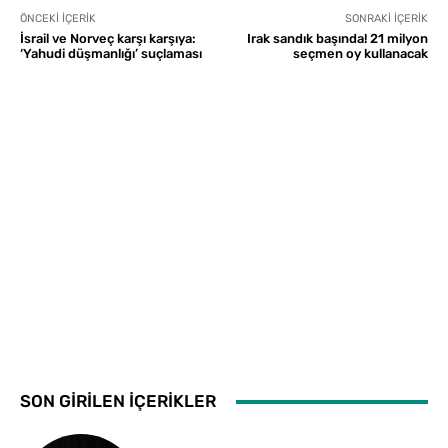
ÖNCEKI İÇERIK
SONRAKI İÇERIK
İsrail ve Norveç karşı karşıya:
Irak sandık başında! 21 milyon
‘Yahudi düşmanlığı’ suçlaması
seçmen oy kullanacak
SON GİRİLEN İÇERİKLER