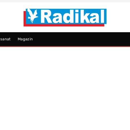
psanat
Magazin