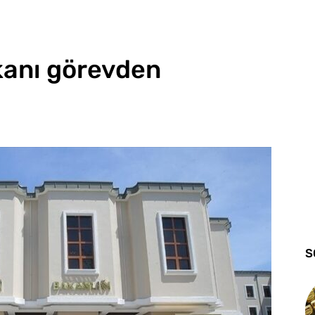
kanı görevden
S