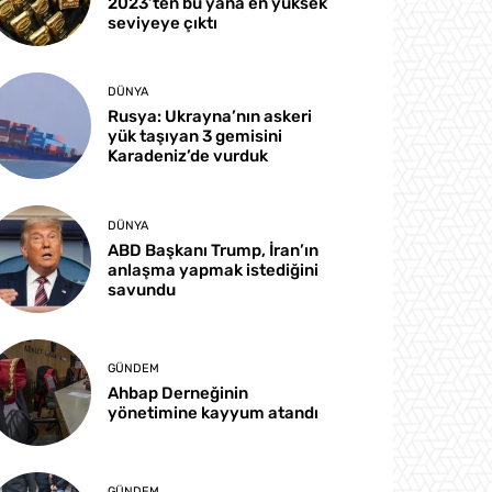
2023’ten bu yana en yüksek
seviyeye çıktı
DÜNYA
Rusya: Ukrayna’nın askeri
yük taşıyan 3 gemisini
Karadeniz’de vurduk
DÜNYA
ABD Başkanı Trump, İran’ın
anlaşma yapmak istediğini
savundu
GÜNDEM
Ahbap Derneğinin
yönetimine kayyum atandı
GÜNDEM