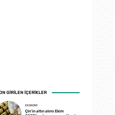
ON GİRİLEN İÇERİKLER
EKONOMI
Çin’in altın alımı Ekim