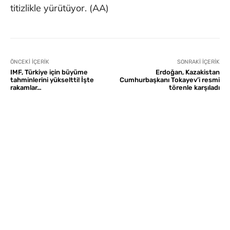
titizlikle yürütüyor. (AA)
ÖNCEKI İÇERIK
SONRAKI İÇERIK
IMF, Türkiye için büyüme
Erdoğan, Kazakistan
tahminlerini yükseltti! İşte
Cumhurbaşkanı Tokayev’i resmi
rakamlar…
törenle karşıladı