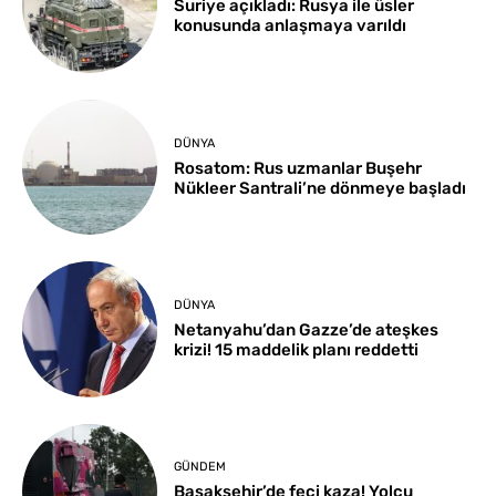
Suriye açıkladı: Rusya ile üsler
konusunda anlaşmaya varıldı
DÜNYA
Rosatom: Rus uzmanlar Buşehr
Nükleer Santrali’ne dönmeye başladı
DÜNYA
Netanyahu’dan Gazze’de ateşkes
krizi! 15 maddelik planı reddetti
GÜNDEM
Başakşehir’de feci kaza! Yolcu