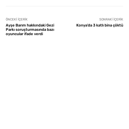
ÖNCEKI İÇERIK
SONRAKI İÇERIK
Ayşe Barım hakkındaki Gezi
Konya’da 3 katlı bina çöktü
Parkı soruşturmasında bazı
oyuncular ifade verdi