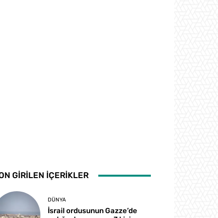
ON GİRİLEN İÇERİKLER
DÜNYA
İsrail ordusunun Gazze’de