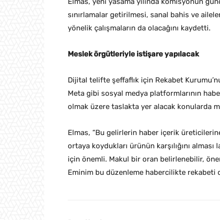
Elmas, yeni yasama yılında komisyonun günd
sınırlamalar getirilmesi, sanal bahis ve aile
yönelik çalışmaların da olacağını kaydetti.
Meslek örgütleriyle istişare yapılacak
Dijital telifte şeffaflık için Rekabet Kurumu
Meta gibi sosyal medya platformlarının haber
olmak üzere taslakta yer alacak konularda me
Elmas, “Bu gelirlerin haber içerik üreticiler
ortaya koydukları ürünün karşılığını alması 
için önemli. Makul bir oran belirlenebilir, ön
Eminim bu düzenleme habercilikte rekabeti de 