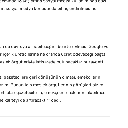
eminde 16 yaş altına sosyal medya kullanımında bazı
lerin sosyal medya konusunda bilinçlendirilmesine
’nun da devreye alınabileceğini belirten Elmas, Google ve
 içerik üreticilerine ne oranda ücret ödeyeceği başta
slek örgütleriyle istişarede bulunacaklarını kaydetti.
ine, gazetecilere geri dönüşünün olması, emekçilerin
lazım. Bunun için meslek örgütlerinin görüşleri bizim
emli olan gazetecilerin, emekçilerin haklarını alabilmesi.
kaliteyi de artıracaktır” dedi.