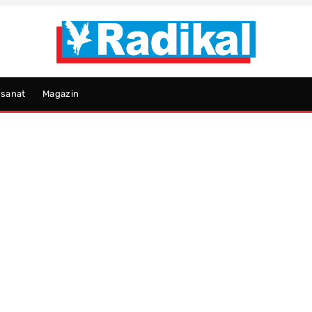
psanat
Magazin