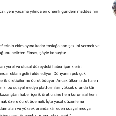
cak yeni yasama yılında en önemli gündem maddesinin
flerinin ekim ayına kadar taslağa son şeklini vermek ve
ğunu belirten Elmas, şöyle konuştu:
rı yerel ve ulusal düzeydeki haber içeriklerini
randa reklam geliri elde ediyor. Dünyanın pek çok
çerik üreticilerine ücret ödüyor. Ancak ülkemizde halen
m ki bu sosyal medya platformları yüksek oranda kâr
e kazançtan haber içerik üreticisine hem kurumsal hem
lmak üzere ücret ödemeli. İşte yasal düzenleme
 reklam alan ve yüksek oranda kâr eden sosyal medya
icisine ücret ödemek durumunda olacak.”