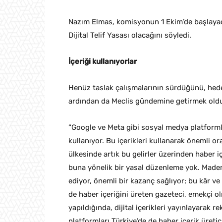
Nazım Elmas, komisyonun 1 Ekim’de başlaya
Dijital Telif Yasası olacağını söyledi.
İçeriği kullanıyorlar
Henüz taslak çalışmalarının sürdüğünü, hede
ardından da Meclis gündemine getirmek oldu
“Google ve Meta gibi sosyal medya platformla
kullanıyor. Bu içerikleri kullanarak önemli o
ülkesinde artık bu gelirler üzerinden haber i
buna yönelik bir yasal düzenleme yok. Made
ediyor, önemli bir kazanç sağlıyor; bu kâr v
de haber içeriğini üreten gazeteci, emekçi o
yapıldığında, dijital içerikleri yayınlayarak
platformları Türkiye’de de haber içerik üret