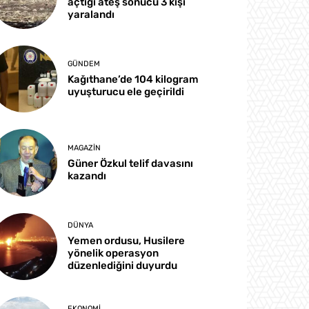
açtığı ateş sonucu 3 kişi
yaralandı
GÜNDEM
Kağıthane’de 104 kilogram
uyuşturucu ele geçirildi
MAGAZIN
Güner Özkul telif davasını
kazandı
DÜNYA
Yemen ordusu, Husilere
yönelik operasyon
düzenlediğini duyurdu
EKONOMI