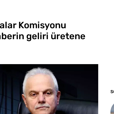
ralar Komisyonu
berin geliri üretene
S