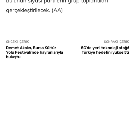
bulunan siyasi partilerin grup toplantıları
gerçekleştirilecek. (AA)
ÖNCEKI İÇERIK
SONRAKI İÇERIK
Demet Akalın, Bursa Kültür
5G’de yerli teknoloji atağı!
Yolu Festivali’nde hayranlarıyla
Türkiye hedefini yükseltti
buluştu