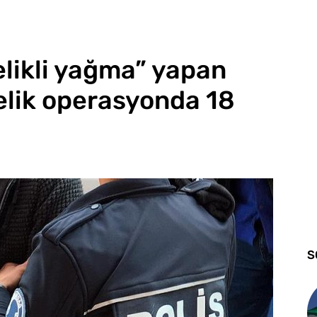
telikli yağma” yapan
elik operasyonda 18
S