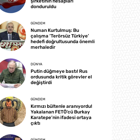
şirketinin hesapları
donduruldu
GÜNDEM
Numan Kurtulmuş: Bu
çalışma ‘Terörsüz Türkiye’
hedefi doğrultusunda önemli
merhaledir
DÜNYA
Putin düğmeye bastı! Rus
ordusunda kritik görevler el
değiştirdi
GÜNDEM
Kırmızı bültenle aranıyordu!
Yakalanan FETÖ’cü Burkay
Karatepe’nin ifadesi ortaya
çıktı
GÜNDEM