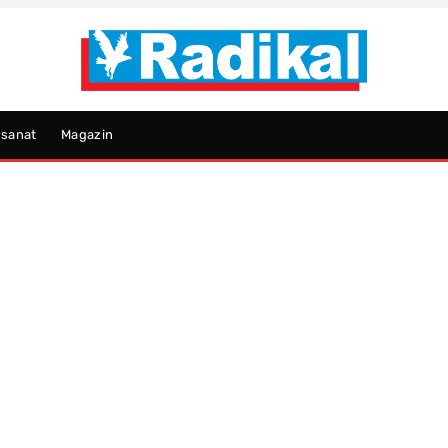
psanat
Magazin