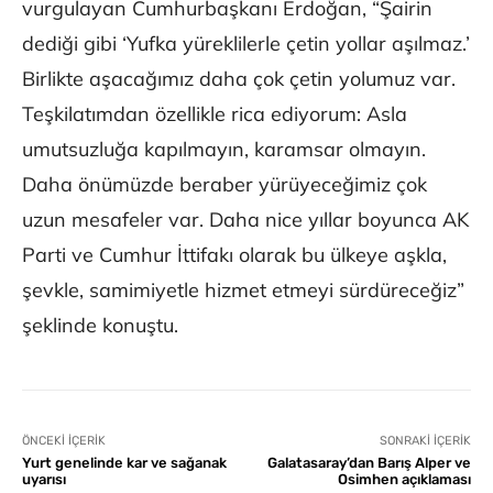
vurgulayan Cumhurbaşkanı Erdoğan, “Şairin
dediği gibi ‘Yufka yüreklilerle çetin yollar aşılmaz.’
Birlikte aşacağımız daha çok çetin yolumuz var.
Teşkilatımdan özellikle rica ediyorum: Asla
umutsuzluğa kapılmayın, karamsar olmayın.
Daha önümüzde beraber yürüyeceğimiz çok
uzun mesafeler var. Daha nice yıllar boyunca AK
Parti ve Cumhur İttifakı olarak bu ülkeye aşkla,
şevkle, samimiyetle hizmet etmeyi sürdüreceğiz”
şeklinde konuştu.
ÖNCEKI İÇERIK
SONRAKI İÇERIK
Yurt genelinde kar ve sağanak
Galatasaray’dan Barış Alper ve
uyarısı
Osimhen açıklaması