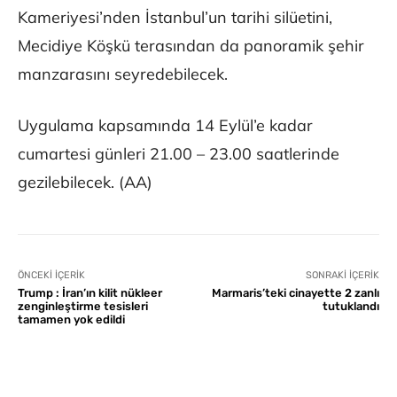
Kameriyesi’nden İstanbul’un tarihi silüetini,
Mecidiye Köşkü terasından da panoramik şehir
manzarasını seyredebilecek.
Uygulama kapsamında 14 Eylül’e kadar
cumartesi günleri 21.00 – 23.00 saatlerinde
gezilebilecek. (AA)
ÖNCEKI İÇERIK
SONRAKI İÇERIK
Trump : İran’ın kilit nükleer
Marmaris’teki cinayette 2 zanlı
zenginleştirme tesisleri
tutuklandı
tamamen yok edildi