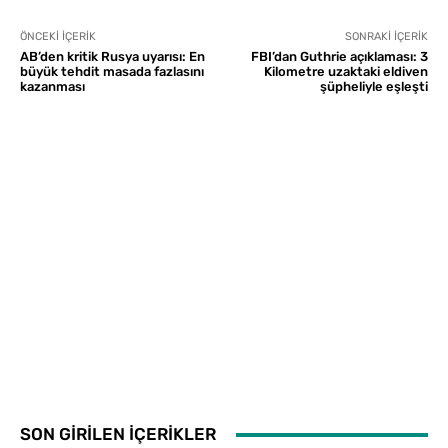
ÖNCEKI İÇERIK
SONRAKI İÇERIK
AB’den kritik Rusya uyarısı: En
FBI’dan Guthrie açıklaması: 3
büyük tehdit masada fazlasını
Kilometre uzaktaki eldiven
kazanması
şüpheliyle eşleşti
SON GİRİLEN İÇERİKLER