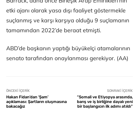
Barrack, daha önce Birleşik Arap Emirlikleri’nin
etki ajanı olarak yasa dışı faaliyet göstermekle
suçlanmış ve karşı karşıya olduğu 9 suçlamanın
tamamından 2022’de beraat etmişti.
ABD’de başkanın yaptığı büyükelçi atamalarının
senato tarafından onaylanması gerekiyor. (AA)
ÖNCEKI İÇERIK
SONRAKI İÇERIK
Hakan Fidan’dan ‘Şam’
“Somali ve Etiyopya arasında,
açıklaması: Şartların oluşmasına
barış ve iş birliğine dayalı yeni
bakacağız
bir başlangıcın ilk adımı atıldı”