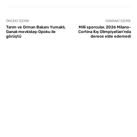
ÖNCEKI İÇERIK
SONRAKI İÇERIK
Tarım ve Orman Bakanı Yumaklı,
Milli sporcular, 2026 Milano-
Ganalı mevkidaşı Opoku ile
Cortina Kış Olimpiyatları’nda
görüştü
derece elde edemedi