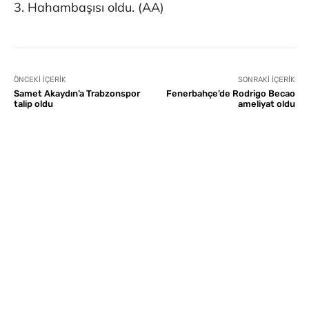
3. Hahambaşısı oldu. (AA)
ÖNCEKI İÇERIK
SONRAKI İÇERIK
Samet Akaydın’a Trabzonspor
Fenerbahçe’de Rodrigo Becao
talip oldu
ameliyat oldu