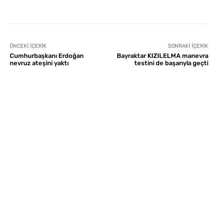
ÖNCEKI İÇERIK
SONRAKI İÇERIK
Cumhurbaşkanı Erdoğan
Bayraktar KIZILELMA manevra
nevruz ateşini yaktı
testini de başarıyla geçti