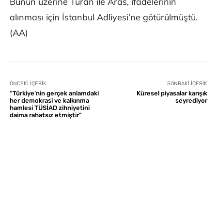
Bunun üzerine Turan ile Aras, ifadelerinin
alınması için İstanbul Adliyesi’ne götürülmüştü.
(AA)
ÖNCEKI İÇERIK
SONRAKI İÇERIK
“Türkiye’nin gerçek anlamdaki
Küresel piyasalar karışık
her demokrasi ve kalkınma
seyrediyor
hamlesi TÜSİAD zihniyetini
daima rahatsız etmiştir”