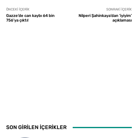
ÖNCEKI İÇERIK
SONRAKI İÇERIK
Gazze’de can kaybı 64 bin
Nilperi Şahinkaya’dan ‘iyiyim’
756’ya çıktı!
açıklaması
SON GİRİLEN İÇERİKLER