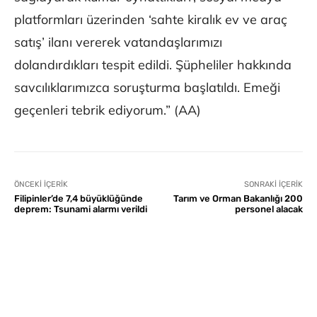
platformları üzerinden ‘sahte kiralık ev ve araç
satış’ ilanı vererek vatandaşlarımızı
dolandırdıkları tespit edildi. Şüpheliler hakkında
savcılıklarımızca soruşturma başlatıldı. Emeği
geçenleri tebrik ediyorum.” (AA)
ÖNCEKI İÇERIK
SONRAKI İÇERIK
Filipinler’de 7,4 büyüklüğünde
Tarım ve Orman Bakanlığı 200
deprem: Tsunami alarmı verildi
personel alacak