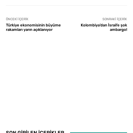
ÖNCEKI İÇERIK
SONRAKI İÇERIK
Türkiye ekonomisinin büyüme
Kolombiya’dan İsrail’e şok
rakamları yarın açıklanıyor
ambargo!
SON GİRİLEN İÇERİKLER