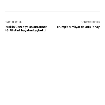
ÖNCEKI İÇERIK
SONRAKI İÇERIK
İsrail’in Gazze’ye saldırılarında
Trump’a 4 milyar dolarlık ‘onay’
48 Filistinli hayatını kaybetti