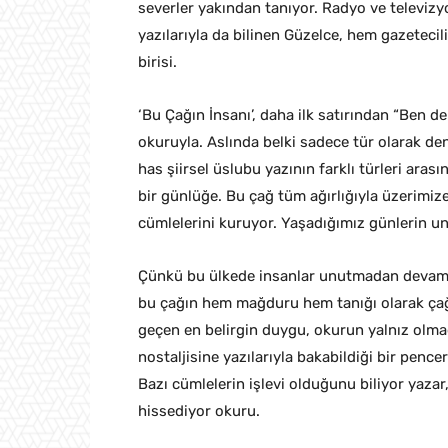
severler yakından tanıyor. Radyo ve televizy
yazılarıyla da bilinen Güzelce, hem gazetecil
birisi.
‘Bu Çağın İnsanı’, daha ilk satırından “Ben d
okuruyla. Aslında belki sadece tür olarak de
has şiirsel üslubu yazının farklı türleri ar
bir günlüğe. Bu çağ tüm ağırlığıyla üzerimiz
cümlelerini kuruyor. Yaşadığımız günlerin u
Çünkü bu ülkede insanlar unutmadan devam 
bu çağın hem mağduru hem tanığı olarak çağda
geçen en belirgin duygu, okurun yalnız olmad
nostaljisine yazılarıyla bakabildiği bir penc
Bazı cümlelerin işlevi olduğunu biliyor yazar,
hissediyor okuru.