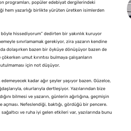
on programları, popüler edebiyat dergilerindeki
iği hem yazarlığı birlikte yürüten üretken isimlerden
e böyle hissediyorum” dedirten bir yakınlık kuruyor
nemeyle sınırlamamak gerekiyor, zira yazarın kendine
asında dolaşırken bazen bir öyküye dönüşüyor bazen de
e çökerken umut kırıntısı bulmaya çalışanların
nutulmaması için not düşüyor.
edemeyecek kadar ağır şeyler yaşıyor bazen. Güzelce,
şlarıyla, okurlarıyla dertleşiyor. Yazılarından bize
ığını bilmesi ve yazarın, günlerin ağırlığına, geçmişin
ere açması. Nefeslendiği, baktığı, gördüğü bir pencere.
 sağaltıcı ve ruha iyi gelen etkileri var, yazılarında bunu