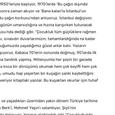
 1950’leriyle başlıyor, 1970’lerde ‘Bu çağın dışında’
 sonra zaman akıyor ve ‘Bana kalan’la İstanbul’un
Bu çağın korkusu’ndan anlıyoruz. İstanbul değişiyor,
ugünün umarsızlığına ve hızına karışırken tutunacak
rkusu’nda dediği gibi: “Çocukluk tüm güçlüklere rağmen
cilası, sıvasıdır duvarlarımızın, tamamlandığında ne kadar
kluğumuzda yaşadığımız güzel anlar kalır. Yazarın
aşıyoruz. Kabaca 70’lerin sonunda doğmuş, 90’larda ilk
rına tanıklık yapmış, Millenyumla her şeyin bir gecede
nda koca bir dönüşümü okumak hem çok keyifli hem çok
n, umudu hep yeşerten bir kuşağın sanki kaybettiğini
eriyor kitaptaki yazılar. Bu kuşaktan okurlar için tuhaf
 ve yaşadıkları üzerinden yakın dönem Türkiye tarihine
 Berk’i, Mehmet Yaşın’ı selamlıyor, Şişli’nin
a dolaşıyor. Yazarın alıntıladığı gibi “Çocukluğunda