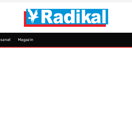
psanat
Magazin