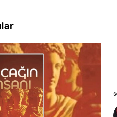
ılar
S