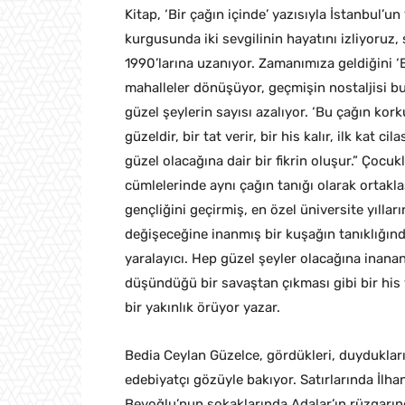
Kitap, ‘Bir çağın içinde’ yazısıyla İstanbul’un
kurgusunda iki sevgilinin hayatını izliyoruz,
1990’larına uzanıyor. Zamanımıza geldiğini ‘
mahalleler dönüşüyor, geçmişin nostaljisi b
güzel şeylerin sayısı azalıyor. ‘Bu çağın ko
güzeldir, bir tat verir, bir his kalır, ilk kat 
güzel olacağına dair bir fikrin oluşur.” Çocu
cümlelerinde aynı çağın tanığı olarak ortakl
gençliğini geçirmiş, en özel üniversite yılla
değişeceğine inanmış bir kuşağın tanıklığı
yaralayıcı. Hep güzel şeyler olacağına inana
düşündüğü bir savaştan çıkması gibi bir his v
bir yakınlık örüyor yazar.
Bedia Ceylan Güzelce, gördükleri, duydukları
edebiyatçı gözüyle bakıyor. Satırlarında İlhan
Beyoğlu’nun sokaklarında Adalar’ın rüzgarınd