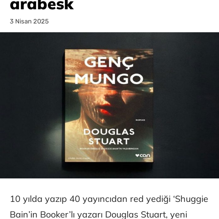
arabesk
3 Nisan 2025
10 yılda yazıp 40 yayıncıdan red yediği ‘Shuggie
Bain’in Booker’lı yazarı Douglas Stuart, yeni