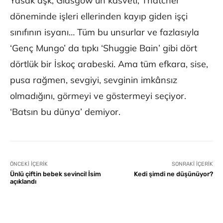
Yasak aşk, Glasgow’un kasveti, Thatcher
döneminde işleri ellerinden kayıp giden işçi
sınıfının isyanı… Tüm bu unsurlar ve fazlasıyla
‘Genç Mungo’ da tıpkı ‘Shuggie Bain’ gibi dört
dörtlük bir İskoç arabeski. Ama tüm efkara, sise,
pusa rağmen, sevgiyi, sevginin imkânsız
olmadığını, görmeyi ve göstermeyi seçiyor.
‘Batsın bu dünya’ demiyor.
ÖNCEKI İÇERIK
SONRAKI İÇERIK
Ünlü çiftin bebek sevinci! İsim
Kedi şimdi ne düşünüyor?
açıklandı