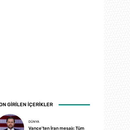
ON GİRİLEN İÇERİKLER
DÜNYA
Vance’ten İran mesajı: Tüm