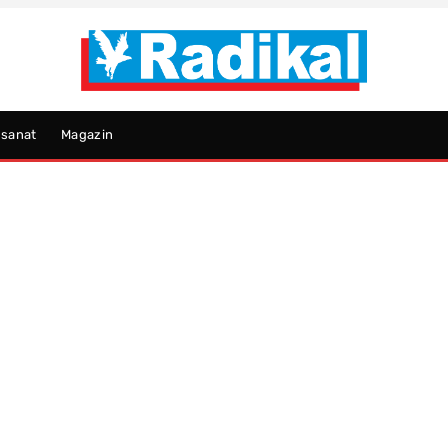
psanat
Magazin