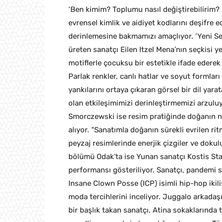
‘Ben kimim? Toplumu nasıl değiştirebilirim? 
evrensel kimlik ve aidiyet kodlarını deşifre
derinlemesine bakmamızı amaçlıyor. ‘Yeni Se
üreten sanatçı Eilen Itzel Mena’nın seçkisi ye
motiflerle çocuksu bir estetikle ifade ederek
Parlak renkler, canlı hatlar ve soyut formlar
yankılarını ortaya çıkaran görsel bir dil yar
olan etkileşimimizi derinleştirmemizi arzulu
Smorczewski ise resim pratiğinde doğanın neş
alıyor. “Sanatımla doğanın sürekli evrilen r
peyzaj resimlerinde enerjik çizgiler ve dokul
bölümü Odak’ta ise Yunan sanatçı Kostis Staf
performansı gösteriliyor. Sanatçı, pandemi 
Insane Clown Posse (ICP) isimli hip-hop ikili
moda tercihlerini inceliyor. Juggalo arkada
bir başlık takan sanatçı, Atina sokaklarında t