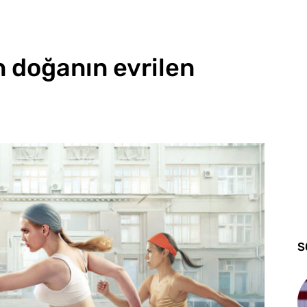
n doğanın evrilen
S