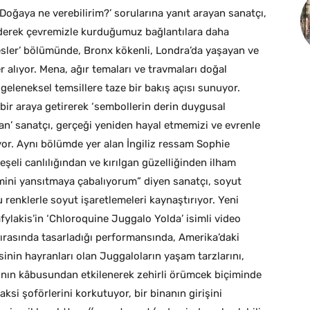
Doğaya ne verebilirim?’ sorularına yanıt arayan sanatçı,
 ederek çevremizle kurduğumuz bağlantılara daha
sler’ bölümünde, Bronx kökenli, Londra’da yaşayan ve
r alıyor. Mena, ağır temaları ve travmaları doğal
 geleneksel temsillere taze bir bakış açısı sunuyor.
ı bir araya getirerek ‘sembollerin derin duygusal
atan’ sanatçı, gerçeği yeniden hayal etmemizi ve evrenle
yor. Aynı bölümde yer alan İngiliz ressam Sophie
eli canlılığından ve kırılgan güzelliğinden ilham
itmini yansıtmaya çabalıyorum” diyen sanatçı, soyut
u renklerle soyut işaretlemeleri kaynaştırıyor. Yeni
ylakis’in ‘Chloroquine Juggalo Yolda’ isimli video
sırasında tasarladığı performansında, Amerika’daki
sinin hayranları olan Juggaloların yaşam tarzlarını,
şının kâbusundan etkilenerek zehirli örümcek biçiminde
aksi şoförlerini korkutuyor, bir binanın girişini