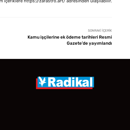
m içeriklere https://zarastro.art/ adresinden ulaşılabilir.
SONRAKI İÇERIK
Kamu işçilerine ek ödeme tarihleri Resmi
Gazete’de yayımlandı