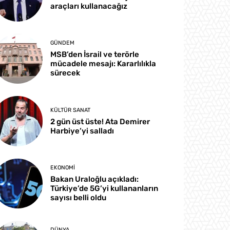
araçları kullanacağız
GÜNDEM
MSB’den İsrail ve terörle
mücadele mesajı: Kararlılıkla
sürecek
KÜLTÜR SANAT
2 gün üst üste! Ata Demirer
Harbiye’yi salladı
EKONOMI
Bakan Uraloğlu açıkladı:
Türkiye’de 5G’yi kullananların
sayısı belli oldu
DÜNYA