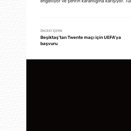
engelliyor ve şehrin karanlığına karışıyor. Tü
ÖNCEKI İÇERIK
Beşiktaş’tan Twente maçı için UEFA’ya
başvuru