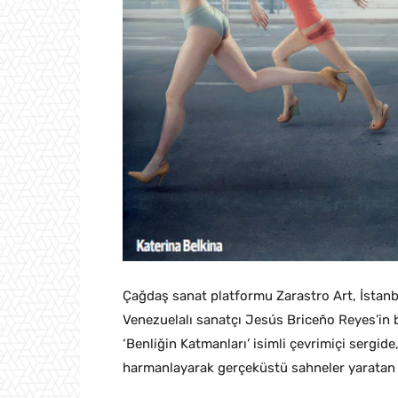
Çağdaş sanat platformu Zarastro Art, İstanbu
Venezuelalı sanatçı Jesús Briceño Reyes’in b
‘Benliğin Katmanları’ isimli çevrimiçi sergide
harmanlayarak gerçeküstü sahneler yaratan Ka