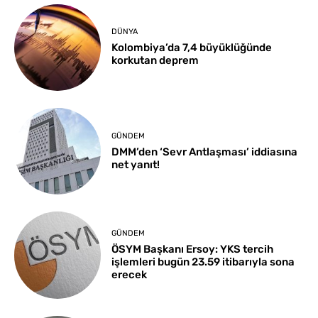
DÜNYA
Kolombiya’da 7,4 büyüklüğünde
korkutan deprem
GÜNDEM
DMM’den ‘Sevr Antlaşması’ iddiasına
net yanıt!
GÜNDEM
ÖSYM Başkanı Ersoy: YKS tercih
işlemleri bugün 23.59 itibarıyla sona
erecek