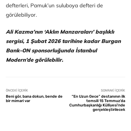
defterleri, Pamuk’un suluboya defteri de
görülebiliyor.
Ali Kazma’nın ‘Aklın Manzaraları’ başlıklı
sergisi, 1 Şubat 2026 tarihine kadar Burgan
Bank-ON sponsorluğunda İstanbul
Modern’de görülebilir.
ÖNCEKI İÇERIK
SONRAKI İÇERIK
Beni gör, bana dokun, bende de
“En Uzun Gece” destanının ilk
bir mimari var
temsili 15 Temmuz’da
Cumhurbaşkanlığı Külliyesi’nde
gerçekleştirilecek