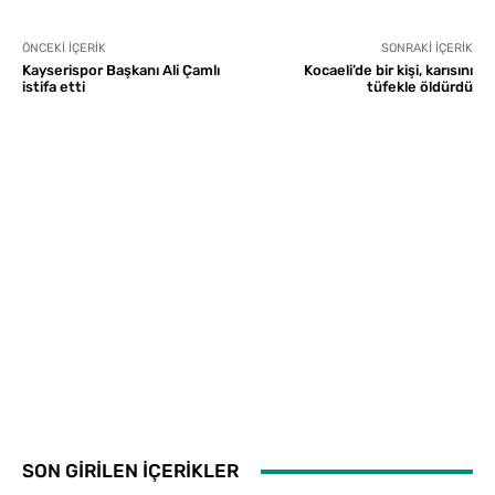
ÖNCEKI İÇERIK
SONRAKI İÇERIK
Kayserispor Başkanı Ali Çamlı
Kocaeli’de bir kişi, karısını
istifa etti
tüfekle öldürdü
SON GİRİLEN İÇERİKLER