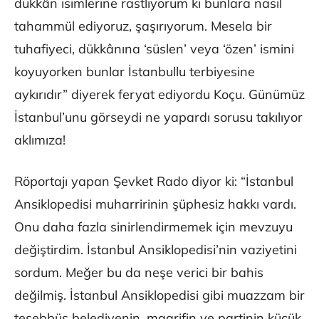
dükkân isimlerine rastlıyorum ki bunlara nasıl
tahammül ediyoruz, şaşırıyorum. Mesela bir
tuhafiyeci, dükkânına ‘süslen’ veya ‘özen’ ismini
koyuyorken bunlar İstanbullu terbiyesine
aykırıdır” diyerek feryat ediyordu Koçu. Günümüz
İstanbul’unu görseydi ne yapardı sorusu takılıyor
aklımıza!
Röportajı yapan Şevket Rado diyor ki: “İstanbul
Ansiklopedisi muharririnin şüphesiz hakkı vardı.
Onu daha fazla sinirlendirmemek için mevzuyu
değiştirdim. İstanbul Ansiklopedisi’nin vaziyetini
sordum. Meğer bu da neşe verici bir bahis
değilmiş. İstanbul Ansiklopedisi gibi muazzam bir
teşebbüs belediyenin, maarifin ve partinin küçük