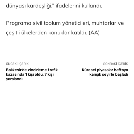
dünyası kardeşliği.” ifadelerini kullandı.
Programa sivil toplum yöneticileri, muhtarlar ve
çeşitli ülkelerden konuklar katıldı. (AA)
ÖNCEKI İÇERIK
SONRAKI İÇERIK
Balıkesir’de zincirleme trafik
Küresel piyasalar haftaya
kazasında 1 kişi öldü, 7 kişi
karışık seyirle başladı
yaralandı