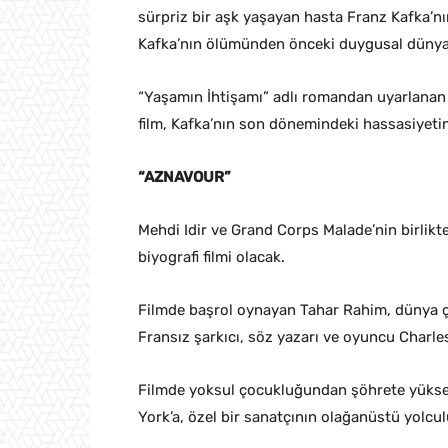
sürpriz bir aşk yaşayan hasta Franz Kafka’nın
Kafka’nın ölümünden önceki duygusal dünyası
“Yaşamın İhtişamı” adlı romandan uyarlana
film, Kafka’nın son dönemindeki hassasiyetini
“AZNAVOUR”
Mehdi Idir ve Grand Corps Malade’nin birlikt
biyografi filmi olacak.
Filmde başrol oynayan Tahar Rahim, dünya 
Fransız şarkıcı, söz yazarı ve oyuncu Charle
Filmde yoksul çocukluğundan şöhrete yükseliş
York’a, özel bir sanatçının olağanüstü yolcul