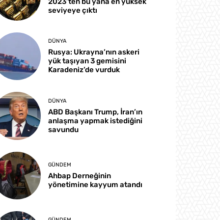
2023’ten bu yana en yüksek
seviyeye çıktı
DÜNYA
Rusya: Ukrayna’nın askeri
yük taşıyan 3 gemisini
Karadeniz’de vurduk
DÜNYA
ABD Başkanı Trump, İran’ın
anlaşma yapmak istediğini
savundu
GÜNDEM
Ahbap Derneğinin
yönetimine kayyum atandı
GÜNDEM