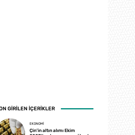
ON GİRİLEN İÇERİKLER
EKONOMI
Çin’in altın alımı Ekim