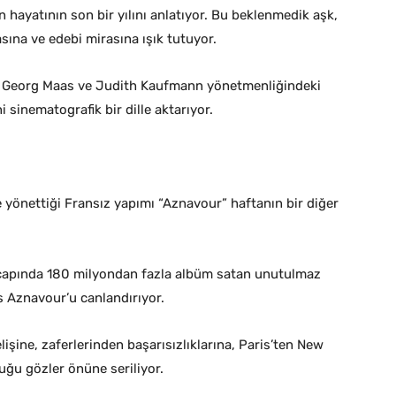
 hayatının son bir yılını anlatıyor. Bu beklenmedik aşk,
na ve edebi mirasına ışık tutuyor.
n Georg Maas ve Judith Kaufmann yönetmenliğindeki
 sinematografik bir dille aktarıyor.
e yönettiği Fransız yapımı “Aznavour” haftanın bir diğer
çapında 180 milyondan fazla albüm satan unutulmaz
s Aznavour’u canlandırıyor.
ine, zaferlerinden başarısızlıklarına, Paris’ten New
uğu gözler önüne seriliyor.