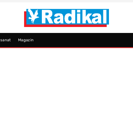
psanat
Magazin