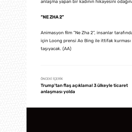
anlaşma yapan bir kadının hikayesini odağına
“NE ZHA 2”
Animasyon film “Ne Zha 2”, insanlar tarafınd
için Loong prensi Ao Bing ile ittifak kurma
taşıyacak. (AA)
ÖNCEKI İÇERIK
Trump’tan flaş açıklama! 3 ülkeyle ticaret
anlaşması yolda