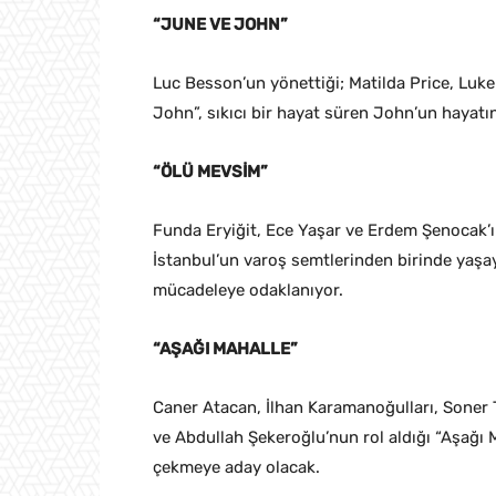
“JUNE VE JOHN”
Luc Besson’un yönettiği; Matilda Price, Luk
John”, sıkıcı bir hayat süren John’un hayatın
“ÖLÜ MEVSİM”
Funda Eryiğit, Ece Yaşar ve Erdem Şenocak’ı
İstanbul’un varoş semtlerinden birinde yaşay
mücadeleye odaklanıyor.
“AŞAĞI MAHALLE”
Caner Atacan, İlhan Karamanoğulları, Soner T
ve Abdullah Şekeroğlu’nun rol aldığı “Aşağı M
çekmeye aday olacak.