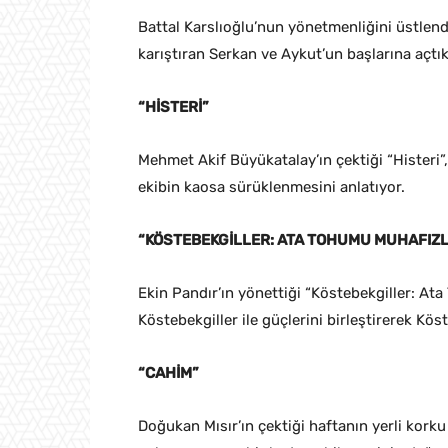
Battal Karslıoğlu’nun yönetmenliğini üstlendiğ
karıştıran Serkan ve Aykut’un başlarına açtıkl
“HİSTERİ”
Mehmet Akif Büyükatalay’ın çektiği “Histeri”, 
ekibin kaosa sürüklenmesini anlatıyor.
“KÖSTEBEKGİLLER: ATA TOHUMU MUHAFIZL
Ekin Pandır’ın yönettiği “Köstebekgiller: Ata
Köstebekgiller ile güçlerini birleştirerek Kö
“CAHİM”
Doğukan Mısır’ın çektiği haftanın yerli korku 