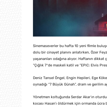
Sinemaseverler bu hafta 10 yeni filmle buluş
dolu bir cinayet planını anlatırken, Özer Fey
yaşananları odağına alıyor. Haftanın dikkat 
“Çığlık 7″de maskeli katil ve “EPiC: Elvis Pre
Deniz Tansel Öngel, Engin Hepileri, Ege Kökenl
oynadığı “7 Büyük Günah”, dram ve gerilim ağı
Yönetmen koltuğunda Serdar Akar’ın oturduğu 
kocası Hasan’ı öldürmek için ormanda ücra b