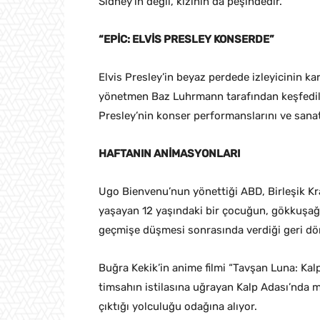
Sidney’in değil, kızının da peşindedir.”
“EPİC: ELVİS PRESLEY KONSERDE”
Elvis Presley’in beyaz perdede izleyicinin ka
yönetmen Baz Luhrmann tarafından keşfedilen
Presley’nin konser performanslarını ve sanat
HAFTANIN ANİMASYONLARI
Ugo Bienvenu’nun yönettiği ABD, Birleşik Kra
yaşayan 12 yaşındaki bir çocuğun, gökkuşağı
geçmişe düşmesi sonrasında verdiği geri dö
Buğra Kekik’in anime filmi “Tavşan Luna: Kal
timsahın istilasına uğrayan Kalp Adası’nda m
çıktığı yolculuğu odağına alıyor.