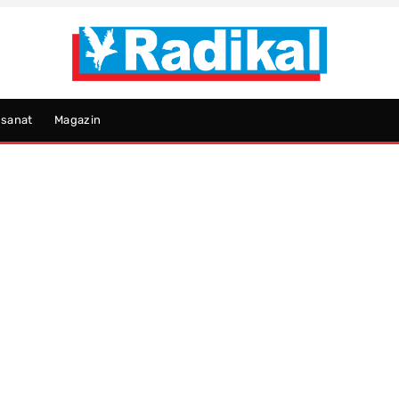
psanat
Magazin