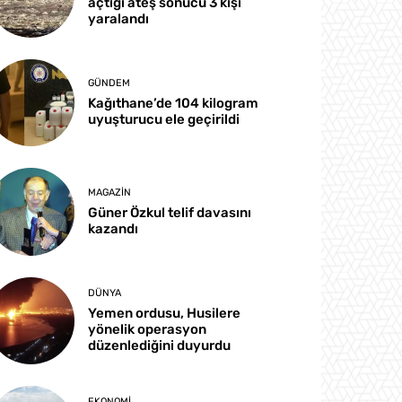
açtığı ateş sonucu 3 kişi
yaralandı
GÜNDEM
Kağıthane’de 104 kilogram
uyuşturucu ele geçirildi
MAGAZIN
Güner Özkul telif davasını
kazandı
DÜNYA
Yemen ordusu, Husilere
yönelik operasyon
düzenlediğini duyurdu
EKONOMI