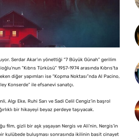
uyor. Serdar Akar’ın yönettiği “7 Büyük Günah” gerilim
zioğlu’nun “Kıbrıs Türküsü” 1957-1974 arasında Kıbrıs’ta
çeken diğer yapımları ise “Kopma Noktası”nda Al Pacino,
sley Konserde” ile efsanevi sanatçı.
i, Algı Eke, Ruhi Sarı ve Sadi Celil Cengiz’in başrol
rlıklı bir hikayeyi beyaz perdeye taşıyacak.
film, gizli bir aşk yaşayan Nergis ve Ali’nin, Nergis’in
ir kulübede buluşması sonrasında ikilinin basit cinayet