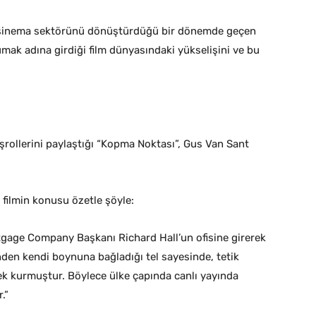
n sinema sektörünü dönüştürdüğü bir dönemde geçen
umak adına girdiği film dünyasındaki yükselişini ve bu
.
aşrollerini paylaştığı “Kopma Noktası”, Gus Van Sant
filmin konusu özetle şöyle:
rtgage Company Başkanı Richard Hall’un ofisine girerek
ğinden kendi boynuna bağladığı tel sayesinde, tetik
nek kurmuştur. Böylece ülke çapında canlı yayında
.”