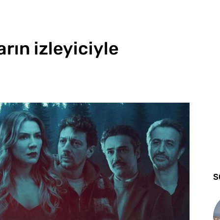
rın izleyiciyle
S