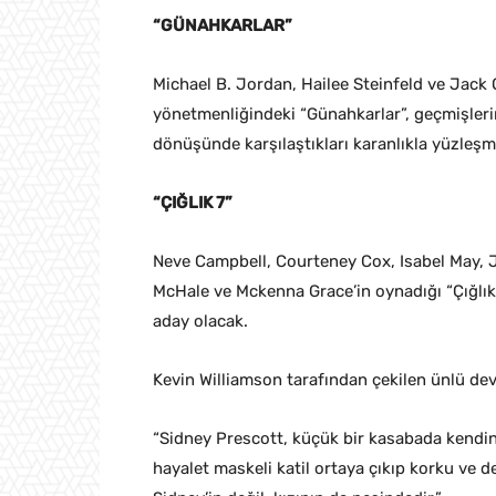
“GÜNAHKARLAR”
Michael B. Jordan, Hailee Steinfeld ve Jack 
yönetmenliğindeki “Günahkarlar”, geçmişleri
dönüşünde karşılaştıkları karanlıkla yüzleşmel
“ÇIĞLIK 7”
Neve Campbell, Courteney Cox, Isabel May,
McHale ve Mckenna Grace’in oynadığı “Çığlık 7
aday olacak.
Kevin Williamson tarafından çekilen ünlü d
“Sidney Prescott, küçük bir kasabada kendin
hayalet maskeli katil ortaya çıkıp korku ve 