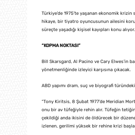
Türkiye’de 1975’te yaşanan ekonomik krizi
hikaye, bir tiyatro oyuncusunun ailesini kor
süreçte yaşadığı kişisel kayıpları konu alıyor
“KOPMA NOKTASI”
Bill Skarsgard, Al Pacino ve Cary Elwes’in b
yönetmenliğinde izleyici karşısına çıkacak.
ABD yapımı dram, suç ve biyografi türündeki 
“Tony Kiritsis, 8 Şubat 1977’de Meridian Mo
onu bir av tüfeğiyle rehin alır. Tüfeğin teti
çekildiği anda ikisini de öldürecek bir düze
izlenen, gerilimi yüksek bir rehine krizi başlar