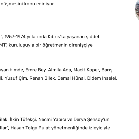
önüşmesini konu ediniyor.
, 1957-1974 yıllarında Kıbrıs’ta yaşanan şiddet
TMT) kuruluşuyla bir öğretmenin direnişçiye
ıyan filmde, Emre Bey, Almila Ada, Macit Koper, Barış
li, Yusuf Çim, Renan Bilek, Cemal Hünal, Didem İnselel,
ilek, İlkin Tüfekçi, Necmi Yapıcı ve Derya Şensoy’un
llar”, Hasan Tolga Pulat yönetmenliğinde izleyiciyle