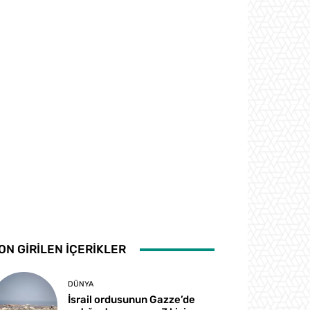
ON GİRİLEN İÇERİKLER
DÜNYA
İsrail ordusunun Gazze’de