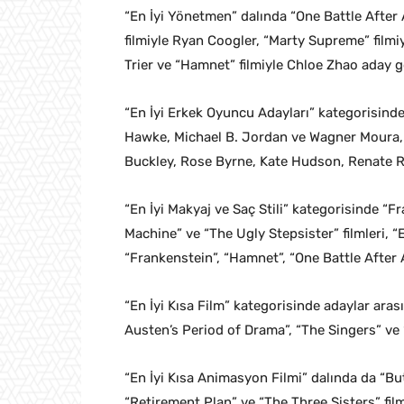
“En İyi Yönetmen” dalında “One Battle After
filmiyle Ryan Coogler, “Marty Supreme” filmi
Trier ve “Hamnet” filmiyle Chloe Zhao aday gö
“En İyi Erkek Oyuncu Adayları” kategorisin
Hawke, Michael B. Jordan ve Wagner Moura, 
Buckley, Rose Byrne, Kate Hudson, Renate 
“En İyi Makyaj ve Saç Stili” kategorisinde “
Machine” ve “The Ugly Stepsister” filmleri, 
“Frankenstein”, “Hamnet”, “One Battle After A
“En İyi Kısa Film” kategorisinde adaylar aras
Austen’s Period of Drama”, “The Singers” ve
“En İyi Kısa Animasyon Filmi” dalında da “But
“Retirement Plan” ve “The Three Sisters” film