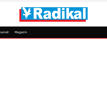
psanat
Magazin