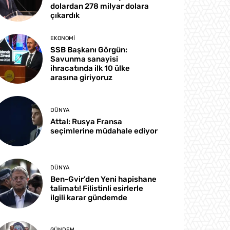
dolardan 278 milyar dolara
çıkardık
EKONOMI
SSB Başkanı Görgün:
Savunma sanayisi
ihracatında ilk 10 ülke
arasına giriyoruz
DÜNYA
Attal: Rusya Fransa
seçimlerine müdahale ediyor
DÜNYA
Ben-Gvir’den Yeni hapishane
talimatı! Filistinli esirlerle
ilgili karar gündemde
GÜNDEM