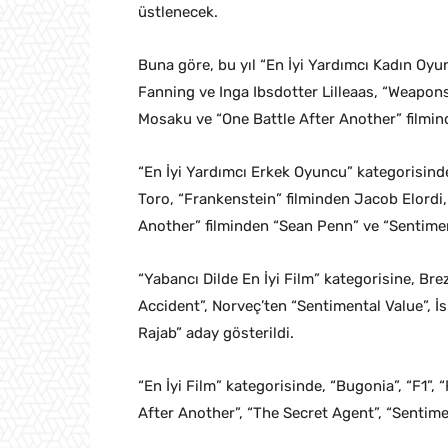
üstlenecek.
Buna göre, bu yıl “En İyi Yardımcı Kadın Oyu
Fanning ve Inga Ibsdotter Lilleaas, “Weapon
Mosaku ve “One Battle After Another” filmin
“En İyi Yardımcı Erkek Oyuncu” kategorisinde
Toro, “Frankenstein” filminden Jacob Elordi,
Another” filminden “Sean Penn” ve “Sentiment
“Yabancı Dilde En İyi Film” kategorisine, Bre
Accident”, Norveç’ten “Sentimental Value”, İ
Rajab” aday gösterildi.
“En İyi Film” kategorisinde, “Bugonia”, “F1”,
After Another”, “The Secret Agent”, “Sentimen