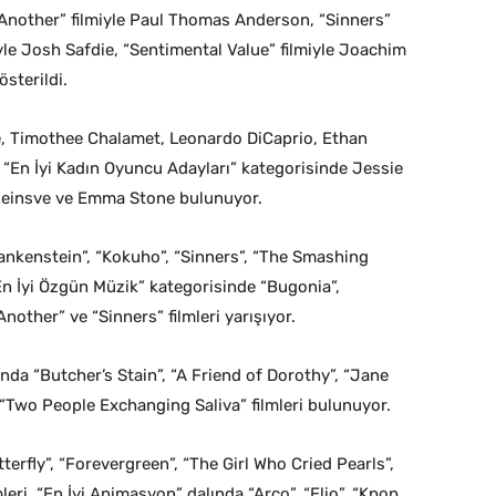
 Another” filmiyle Paul Thomas Anderson, “Sinners”
yle Josh Safdie, “Sentimental Value” filmiyle Joachim
sterildi.
de, Timothee Chalamet, Leonardo DiCaprio, Ethan
“En İyi Kadın Oyuncu Adayları” kategorisinde Jessie
Reinsve ve Emma Stone bulunuyor.
Frankenstein”, “Kokuho”, “Sinners”, “The Smashing
“En İyi Özgün Müzik” kategorisinde “Bugonia”,
nother” ve “Sinners” filmleri yarışıyor.
ında “Butcher’s Stain”, “A Friend of Dorothy”, “Jane
 “Two People Exchanging Saliva” filmleri bulunuyor.
terfly”, “Forevergreen”, “The Girl Who Cried Pearls”,
leri, “En İyi Animasyon” dalında “Arco”, “Elio”, “Kpop