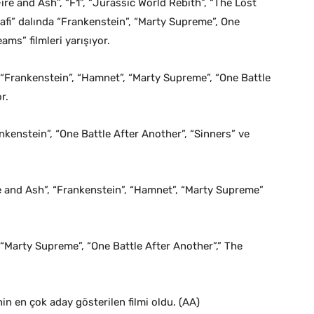
Fire and Ash”, “F1”, “Jurassic World Rebith”, “The Lost
rafi” dalında “Frankenstein”, “Marty Supreme”, One
ams” filmleri yarışıyor.
 “Frankenstein”, “Hamnet”, “Marty Supreme”, “One Battle
r.
nkenstein”, “One Battle After Another”, “Sinners” ve
re and Ash”, “Frankenstein”, “Hamnet”, “Marty Supreme”
 “Marty Supreme”, “One Battle After Another”,” The
inin en çok aday gösterilen filmi oldu. (AA)