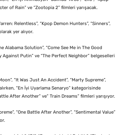
ter of Rain” ve “Zootopia 2” filmleri yarışacak.
Warren: Relentless”, “Kpop Demon Hunters”, “Sinners”,
larak yer alıyor.
“The Alabama Solution”, “Come See Me in The Good
y Against Putin” ve “The Perfect Neighbor” belgeselleri
Moon”, “It Was Just An Accident”, “Marty Supreme”,
 alırken, “En İyi Uyarlama Senaryo” kategorisinde
tle After Another” ve” Train Dreams” filmleri yarışıyor.
upreme”, “One Battle After Another”, “Sentimental Value”
or.