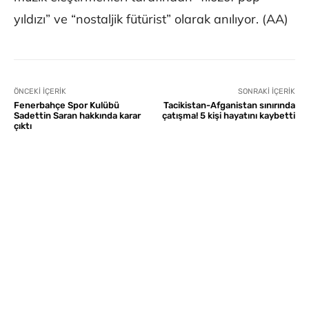
yıldızı” ve “nostaljik fütürist” olarak anılıyor.​​​​​​​ (AA)
ÖNCEKI İÇERIK
SONRAKI İÇERIK
Fenerbahçe Spor Kulübü
Tacikistan-Afganistan sınırında
Sadettin Saran hakkında karar
çatışma! 5 kişi hayatını kaybetti
çıktı