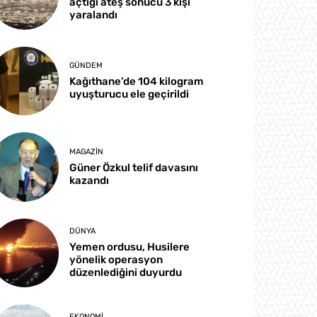
açtığı ateş sonucu 3 kişi
yaralandı
GÜNDEM
Kağıthane’de 104 kilogram
uyuşturucu ele geçirildi
MAGAZIN
Güner Özkul telif davasını
kazandı
DÜNYA
Yemen ordusu, Husilere
yönelik operasyon
düzenlediğini duyurdu
EKONOMI