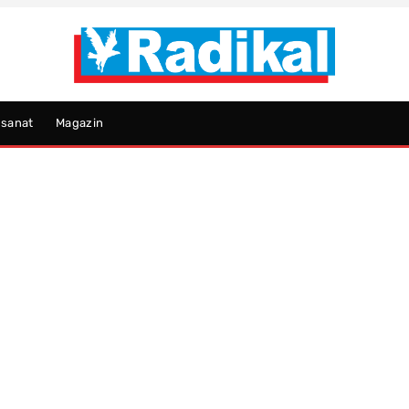
psanat
Magazin