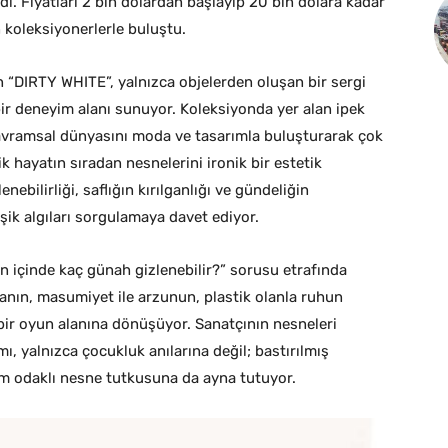
ı. Fiyatları 2 bin dolardan başlayıp 20 bin dolara kadar
 koleksiyonerlerle buluştu.
n “DIRTY WHITE”, yalnızca objelerden oluşan bir sergi
ir deneyim alanı sunuyor. Koleksiyonda yer alan ipek
 kavramsal dünyasını moda ve tasarımla buluşturarak çok
ik hayatın sıradan nesnelerini ironik bir estetik
ebilirliği, saflığın kırılganlığı ve gündeliğin
eşik algıları sorgulamaya davet ediyor.
n içinde kaç günah gizlenebilir?” sorusu etrafında
 olanın, masumiyet ile arzunun, plastik olanla ruhun
 bir oyun alanına dönüşüyor. Sanatçının nesneleri
ı, yalnızca çocukluk anılarına değil; bastırılmış
im odaklı nesne tutkusuna da ayna tutuyor.