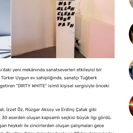
ı’daki yeni mekânında sanatseverleri etkileyici bir
nar Türker Uygun ev sahipliğinde, sanatçı Tuğberk
getiren “DIRTY WHITE” isimli kişisel sergisiyle önceki
t, İzzet Öz, Rüzgar Aksoy ve Erdinç Çatak gibi
ık 30 eserden oluşan kapsamlı seçkisi büyük ilgi gördü.
an heykeli ile zincirlerden oluşan çalışmaları gece