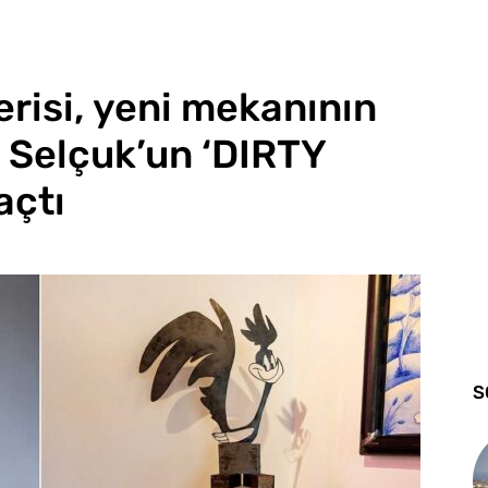
erisi, yeni mekanının
k Selçuk’un ‘DIRTY
açtı
S