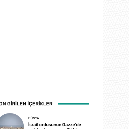
ON GİRİLEN İÇERİKLER
DÜNYA
İsrail ordusunun Gazze’de