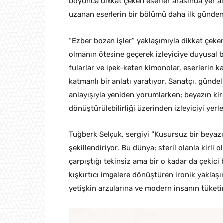
boyunca dikkat çeken eserler arasında yer ald
uzanan eserlerin bir bölümü daha ilk günden
“Ezber bozan işler” yaklaşımıyla dikkat çeke
olmanın ötesine geçerek izleyiciye duyusal b
fularlar ve ipek-keten kimonolar, eserlerin
katmanlı bir anlatı yaratıyor. Sanatçı, gündel
anlayışıyla yeniden yorumlarken; beyazın kirlen
dönüştürülebilirliği üzerinden izleyiciyi yerl
Tuğberk Selçuk, sergiyi “Kusursuz bir beyazı
şekillendiriyor. Bu dünya; steril olanla kirli
çarpıştığı tekinsiz ama bir o kadar da çekici
kışkırtıcı imgelere dönüştüren ironik yaklaşım
yetişkin arzularına ve modern insanın tüket