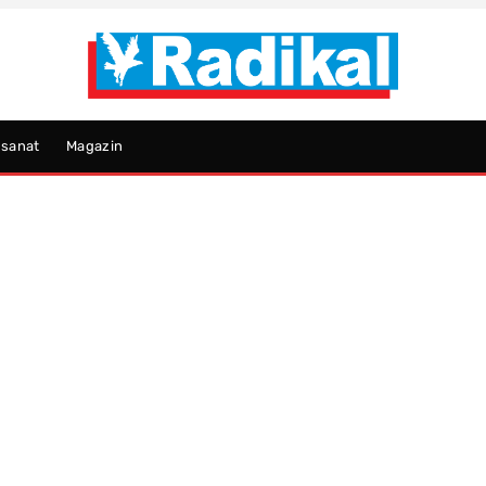
psanat
Magazin