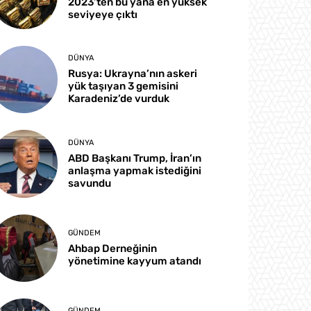
2023’ten bu yana en yüksek
seviyeye çıktı
DÜNYA
Rusya: Ukrayna’nın askeri
yük taşıyan 3 gemisini
Karadeniz’de vurduk
DÜNYA
ABD Başkanı Trump, İran’ın
anlaşma yapmak istediğini
savundu
GÜNDEM
Ahbap Derneğinin
yönetimine kayyum atandı
GÜNDEM