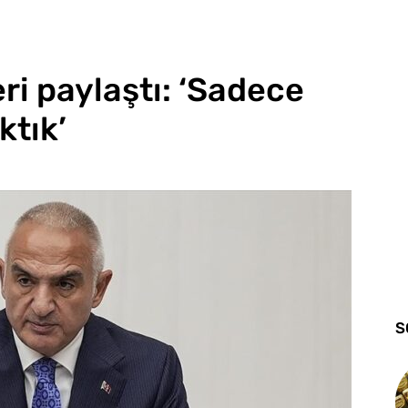
ri paylaştı: ‘Sadece
ktık’
S