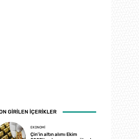
ON GİRİLEN İÇERİKLER
EKONOMI
Çin’in altın alımı Ekim