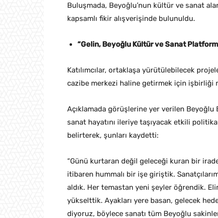
Buluşmada, Beyoğlu’nun kültür ve sanat alanı
kapsamlı fikir alışverişinde bulunuldu.
“Gelin, Beyoğlu Kültür ve Sanat Platform
Katılımcılar, ortaklaşa yürütülebilecek proje
cazibe merkezi haline getirmek için işbirliği 
Açıklamada görüşlerine yer verilen Beyoğlu 
sanat hayatını ileriye taşıyacak etkili politi
belirterek, şunları kaydetti:
“Günü kurtaran değil geleceği kuran bir irade
itibaren hummalı bir işe giriştik. Sanatçılar
aldık. Her temastan yeni şeyler öğrendik. El
yükselttik. Ayakları yere basan, gelecek hede
diyoruz, böylece sanatı tüm Beyoğlu sakinleri v