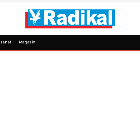
psanat
Magazin