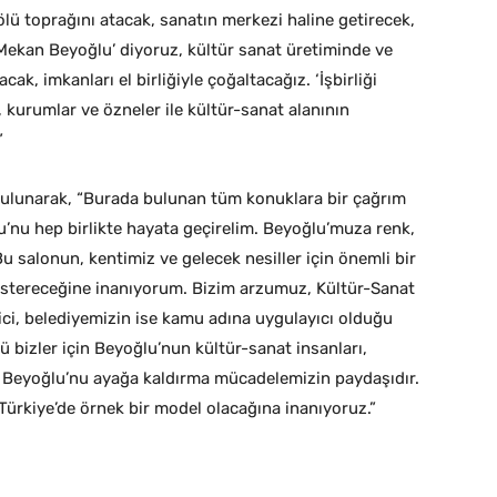
ölü toprağını atacak, sanatın merkezi haline getirecek,
‘Mekan Beyoğlu’ diyoruz, kültür sanat üretiminde ve
ak, imkanları el birliğiyle çoğaltacağız. ‘İşbirliği
 kurumlar ve özneler ile kültür-sanat alanının
”
 bulunarak, “Burada bulunan tüm konuklara bir çağrım
u’nu hep birlikte hayata geçirelim. Beyoğlu’muza renk,
Bu salonun, kentimiz ve gelecek nesiller için önemli bir
östereceğine inanıyorum. Bizim arzumuz, Kültür-Sanat
yici, belediyemizin ise kamu adına uygulayıcı olduğu
bizler için Beyoğlu’nun kültür-sanat insanları,
m Beyoğlu’nu ayağa kaldırma mücadelemizin paydaşıdır.
Türkiye’de örnek bir model olacağına inanıyoruz.”