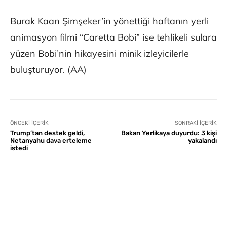
Burak Kaan Şimşeker’in yönettiği haftanın yerli
animasyon filmi “Caretta Bobi” ise tehlikeli sulara
yüzen Bobi’nin hikayesini minik izleyicilerle
buluşturuyor. (AA)
ÖNCEKI İÇERIK
SONRAKI İÇERIK
Trump’tan destek geldi,
Bakan Yerlikaya duyurdu: 3 kişi
Netanyahu dava erteleme
yakalandı
istedi