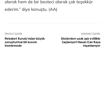
olarak hem de bir besteci olarak çok teşekkür
ederim.” diye konuştu. (AA)
ÖNCEKI İÇERIK
SONRAKI İÇERIK
Rekabet Kurulu’ndan büyük
Gözlerden uzak aşk evlilikle
soruşturma! 65 kurum
taçlanıyor! Hasan Can Kaya
incelemede
nişanlanıyor