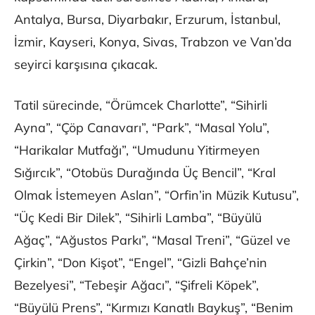
Antalya, Bursa, Diyarbakır, Erzurum, İstanbul,
İzmir, Kayseri, Konya, Sivas, Trabzon ve Van’da
seyirci karşısına çıkacak.
Tatil sürecinde, “Örümcek Charlotte”, “Sihirli
Ayna”, “Çöp Canavarı”, “Park”, “Masal Yolu”,
“Harikalar Mutfağı”, “Umudunu Yitirmeyen
Sığırcık”, “Otobüs Durağında Üç Bencil”, “Kral
Olmak İstemeyen Aslan”, “Orfin’in Müzik Kutusu”,
“Üç Kedi Bir Dilek”, “Sihirli Lamba”, “Büyülü
Ağaç”, “Ağustos Parkı”, “Masal Treni”, “Güzel ve
Çirkin”, “Don Kişot”, “Engel”, “Gizli Bahçe’nin
Bezelyesi”, “Tebeşir Ağacı”, “Şifreli Köpek”,
“Büyülü Prens”, “Kırmızı Kanatlı Baykuş”, “Benim