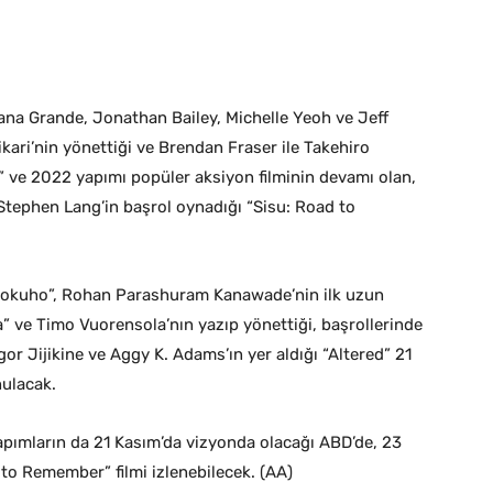
iana Grande, Jonathan Bailey, Michelle Yeoh ve Jeff
kari’nin yönettiği ve Brendan Fraser ile Takehiro
” ve 2022 yapımı popüler aksiyon filminin devamı olan,
tephen Lang’in başrol oynadığı “Sisu: Road to
 “Kokuho”, Rohan Parashuram Kanawade’nin ilk uzun
 ve Timo Vuorensola’nın yazıp yönettiği, başrollerinde
or Jijikine ve Aggy K. Adams’ın yer aldığı “Altered” 21
nulacak.
pımların da 21 Kasım’da vizyonda olacağı ABD’de, 23
to Remember” filmi izlenebilecek. (AA)