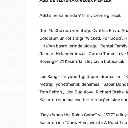
ABD’DE VİZYONA GİRECEK FİLMLER
ABD sinemalarında 9 film vizyona girecek.
Jon M. Chu’nun yönettiği, Cynthia Erivo, Ar
Goldblum’un rol aldığı “Wicked: For Good”, Hi
Hira’nın başrollerinde olduğu “Rental Family
Jalmari Helander imzalı, Jorma Tommila ve S
Revenge” 21 Kasım’da izleyiciyle buluşacak.
Lee Sang-il’in yönettiği Japon drama filmi
metrajlı yönetmenlik denemesi “Sabar Bonda”
Tom Felton , Liza Bugulova, Richard Brake, Ig
Kasım’da sinemaseverlerlerin beğenisine su
“Days When the Rains Came” ve “STZ” adlı ya
Kasım’da ise “Chris Hemsworth: A Road Trip 