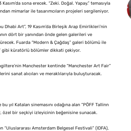
3 Kasım’da sona erecek. “Zeki. Doğal. Yapay.” temasıyla
dan mimarlar ile tasarımcıların projeleri sergileniyor.
 Dhabi Art”, 19 Kasım’da Birleşik Arap Emirlikleri’nin
nın dört bir yanından önde gelen galerileri ve
 sürecek. Fuarda “Modern & Çağdaş” galeri bölümü ile
 gibi küratörlü bölümler dikkati çekiyor.
iltere’nin Manchester kentinde “Manchester Art Fair”
ini sanat alıcıları ve meraklılarıyla buluşturacak.
e bu yıl Katalan sinemasını odağına alan “PÖFF Tallinn
, özel bir seçkiyi izleyicinin beğenisine sunacak.
en “Uluslararası Amsterdam Belgesel Festivali” (IDFA),