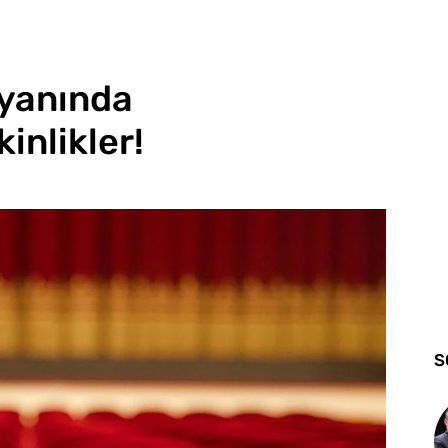
 yanında
inlikler!
S