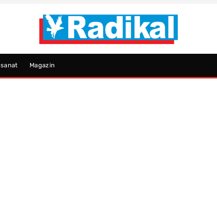
psanat
Magazin