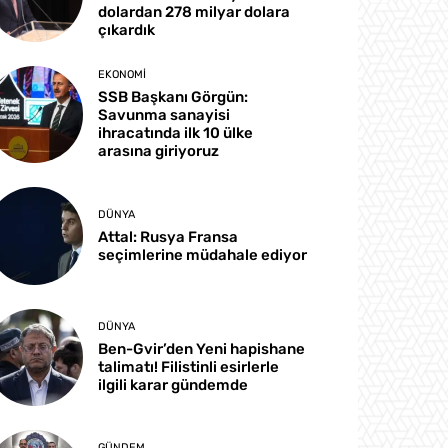
dolardan 278 milyar dolara
çıkardık
EKONOMI
SSB Başkanı Görgün:
Savunma sanayisi
ihracatında ilk 10 ülke
arasına giriyoruz
DÜNYA
Attal: Rusya Fransa
seçimlerine müdahale ediyor
DÜNYA
Ben-Gvir’den Yeni hapishane
talimatı! Filistinli esirlerle
ilgili karar gündemde
GÜNDEM