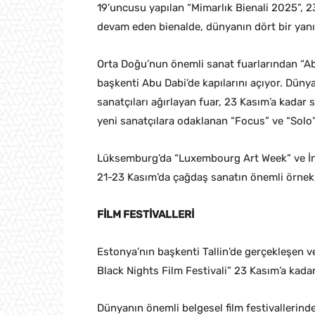
19’uncusu yapılan “Mimarlık Bienali 2025”, 2
devam eden bienalde, dünyanın dört bir yanın
Orta Doğu’nun önemli sanat fuarlarından “Abu
başkenti Abu Dabi’de kapılarını açıyor. Dünya
sanatçıları ağırlayan fuar, 23 Kasım’a kadar
yeni sanatçılara odaklanan “Focus” ve “Solo”
Lüksemburg’da “Luxembourg Art Week” ve İng
21-23 Kasım’da çağdaş sanatın önemli örnekler
FİLM FESTİVALLERİ
Estonya’nın başkenti Tallin’de gerçekleşen v
Black Nights Film Festivali” 23 Kasım’a kadar
Dünyanın önemli belgesel film festivallerind